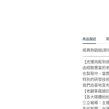
商品描述
經典熱銷組(原
---------------------
【虎運肉鬆到
由經驗豐富的
在製程中，當
特別的研發技
我們自豪地宣
【老顧客瘋搶
【各大媒體紛
三立報導：主
年代新聞：台