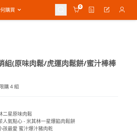
Cart
0
如何購買
銷組(原味肉鬆/虎運肉鬆餅/蜜汁棒棒
限購 4 組
林二星原味肉鬆
茶人氣點心 - 米其林一星爆餡肉鬆餅
小孩最愛 蜜汁爆汁豬肉乾