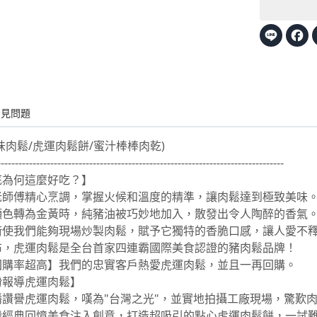
Line
F
常見問題
味肉鬆/虎運肉鬆餅/蜜汁棒棒肉乾)
---------------------------------------------------------------------------------
底為何這麼好吃？】
老師傅精心烹調，掌握火候和溫度的精準，讓肉鬆達到極致美味
顏色轉為金黃時，純豬油被巧妙地加入，散發出令人陶醉的香氣
術使我們能夠現場炒製肉鬆，賦予它獨特的香脆口感，讓人愛不
布，虎運肉鬆是全台首家四連霸國際美食認證的豬肉鬆品牌！
回購率超高】我們的忠實客戶熱愛虎運肉鬆，並且一再回購。
紛報導虎運肉鬆】
播讚譽虎運肉鬆，嘆為"台灣之光"，並實地拍攝工廠現場，驚歎
灣經典回憶美食注入創意，打造超吸引的點心虎運肉鬆餅，一試