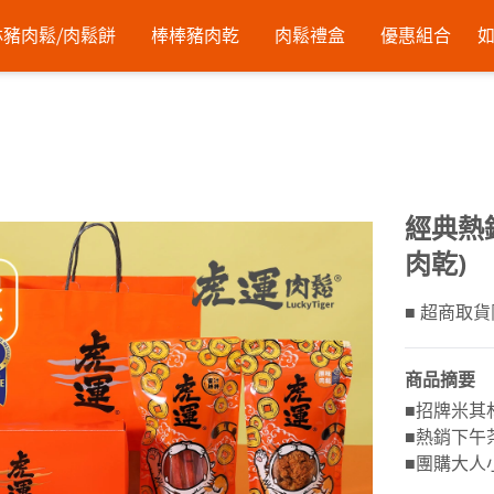
豬肉鬆⧸肉鬆餅
棒棒豬肉乾
肉鬆禮盒
優惠組合
經典熱
肉乾)
■ 超商取貨
商品摘要
■招牌米其
■熱銷下午
■團購大人