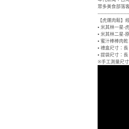
眾多美食部落
---------------------
【虎運肉鬆】經
▪ 米其林一星-虎
▪ 米其林二星-原
▪ 蜜汁棒棒肉乾 
▪ 禮盒尺寸：長 30
▪ 提袋尺寸：長 33
※手工測量尺