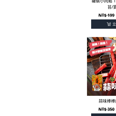
罐裝小肉鬆 1
苔/
NT$ 199
立
蒜味棒棒肉
NT$ 350