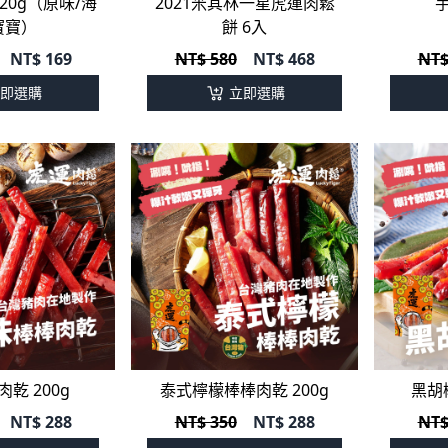
20g（原味/海
2021米其林一星虎運肉鬆
寶寶）
餅 6入
NT$
169
NT$ 580
NT$
468
NT$
即選購
立即選購
乾 200g
泰式檸檬棒棒肉乾 200g
黑胡
NT$
288
NT$ 350
NT$
288
NT$