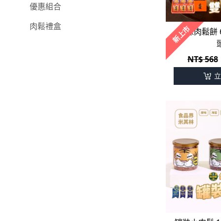
優惠組合
肉鬆禮盒
新上市
雙味肉鬆餅 
NT$ 568
立