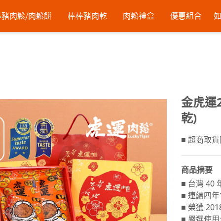
豬肉鬆⧸肉鬆餅
棒棒豬肉乾
肉鬆禮盒
優惠組合
金虎運
乾)
■ 超商取貨
商品摘要
■ 台灣 4
■ 連續四
■ 榮獲 2
■ 嚴選使