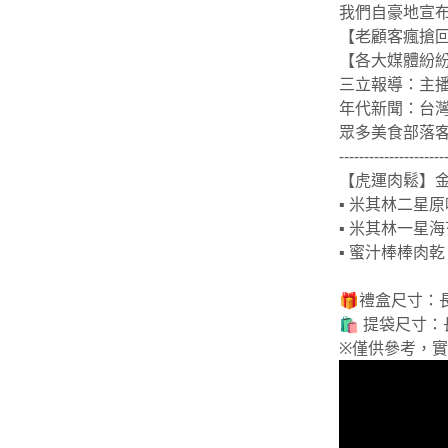
我們自豪地宣
【老顧客瘋搶
【各大媒體紛
三立報導：主
年代新聞：台
眾多美食部落
---------------------
【虎運肉鬆】金
▪ 米其林二星
▪ 米其林一星
▪ 蜜汁棒棒肉乾
🎁禮盒尺寸：長 27
🛍 提袋尺寸：長 3
※僅供參考，