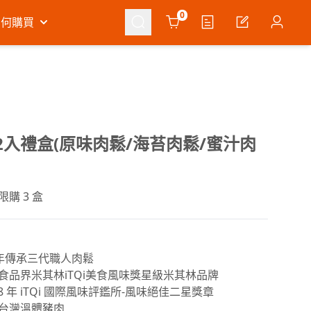
Cart
0
如何購買
2入禮盒(原味肉鬆/海苔肉鬆/蜜汁肉
限購 3 盒
0 年傳承三代職人肉鬆
年食品界米其林iTQi美食風味獎星級米其林品牌
018 年 iTQi 國際風味評鑑所-風味絕佳二星獎章
用台灣溫體豬肉