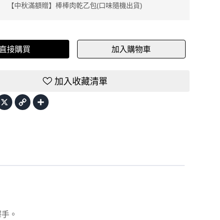
【中秋滿額贈】棒棒肉乾乙包(口味隨機出貨)
直接購買
加入購物車
加入收藏清單
acebook
X
Copy
Share
Link
。
。
釋手。