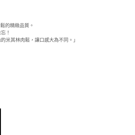
肉鬆的精緻品質。
難忘！
脆的米其林肉鬆，讓口感大為不同。」