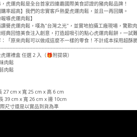
布，虎運肉鬆是全台首家四連霸國際美食認證的豬肉鬆品牌！
回購率超高】我們的忠實客戶熱愛虎運肉鬆，並且一再回購。
紛報導虎運肉鬆】
播讚譽虎運肉鬆，嘆為"台灣之光"，並實地拍攝工廠現場，驚歎
灣經典回憶美食注入創意，打造超吸引的點心虎運肉鬆餅，一試
客：「原來肉鬆可以做成這麼不一樣的零食！不計成本採用超酥
---------------------------------------------------------------------------------
虎運禮盒 任選 2 入（🎁附提袋）
原味肉鬆
海苔肉鬆
 cm x 寬 25 cm x 高 6 cm
9 cm x 寬 26 cm x 邊 10cm
實際尺寸還是以實品到貨為準