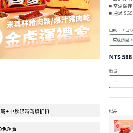
■ 常溫保存
■ 通過 S
口味一 / 口
NT$
588
數量
－
購專屬✦中秋限時滿額折扣
贈品
00免運費