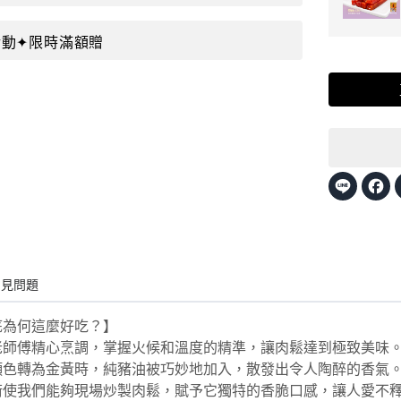
秋活動✦限時滿額贈
Line
F
常見問題
底為何這麼好吃？】
老師傅精心烹調，掌握火候和溫度的精準，讓肉鬆達到極致美味
顏色轉為金黃時，純豬油被巧妙地加入，散發出令人陶醉的香氣
術使我們能夠現場炒製肉鬆，賦予它獨特的香脆口感，讓人愛不