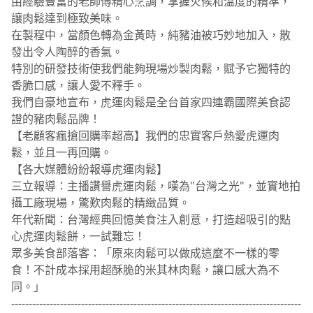
由經驗豐富的老師傅精心烹調，掌握火候和溫度的精準，
讓肉鬆達到極致美味。
在製程中，當顏色轉為金黃時，純豬油被巧妙地加入，散
發出令人陶醉的香氣。
特別的研發技術使我們能夠現場炒製肉鬆，賦予它獨特的
香脆口感，讓人愛不釋手。
我們自豪地宣布，虎運肉鬆是全台首家四連霸國際美食認
證的豬肉鬆品牌！
【老顧客瘋搶回購率超高】我們的忠實客戶熱愛虎運肉
鬆，並且一再回購。
【各大媒體紛紛報導虎運肉鬆】
三立報導：主播讚譽虎運肉鬆，嘆為"台灣之光"，並實地拍
攝工廠現場，驚歎肉鬆的精緻品質。
年代新聞：台灣經典回憶美食注入創意，打造超吸引的點
心虎運肉鬆餅，一試難忘！
眾多美食部落客：「原來肉鬆可以做成這麼不一樣的零
食！不計成本採用超酥脆的米其林肉鬆，讓口感大為不
同。」
-----------------------------------------------------------------------------------