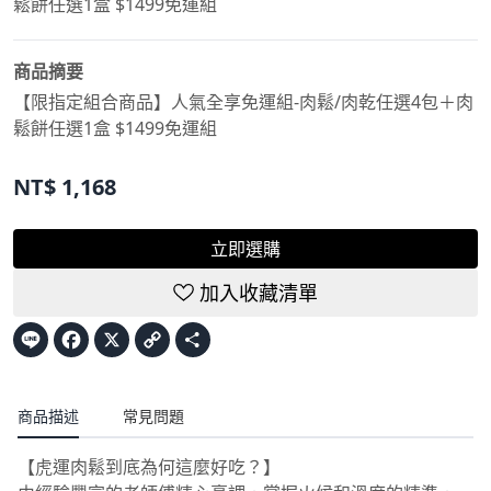
鬆餅任選1盒 $1499免運組
商品摘要
【限指定組合商品】人氣全享免運組-肉鬆/肉乾任選4包＋肉
鬆餅任選1盒 $1499免運組
NT$
1,168
立即選購
加入收藏清單
Line
Facebook
X
Copy
Share
Link
商品描述
常見問題
【虎運肉鬆到底為何這麼好吃？】