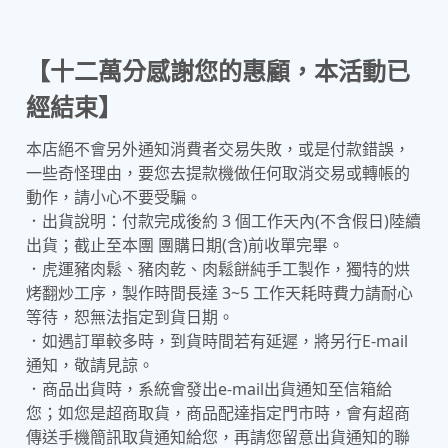
【十二萬分感謝您的惠顧，本活動已
經結束】
本店絕不會另外通知消費者交易失敗，或是付款錯誤，
一些奇怪理由，要您去提款機做任何取消交易或轉帳的
動作，請小心不要受騙。
．出貨說明：付款完成後約 3 個工作天內(不含假日)陸續
出貨；截止至本團 團購日期(含)前收單完畢。
．虎運豬肉鬆、豬肉乾、肉鬆餅純手工製作，獨特的烘
烤翻炒工序，製作時間長達 3~5 工作天耗時費力請耐心
等待，恕無法指定到貨日期。
．如遇訂單較多時，到貨時間若有延遲，將另行E-mail
通知，敬請見諒。
．商品出貨時，系統會發出e-mail出貨通知至信箱給
您；如您是超商取貨，商品配達指定門市時，會有超商
傳送手機簡訊取貨通知給您，再請您留意出貨通知的聯