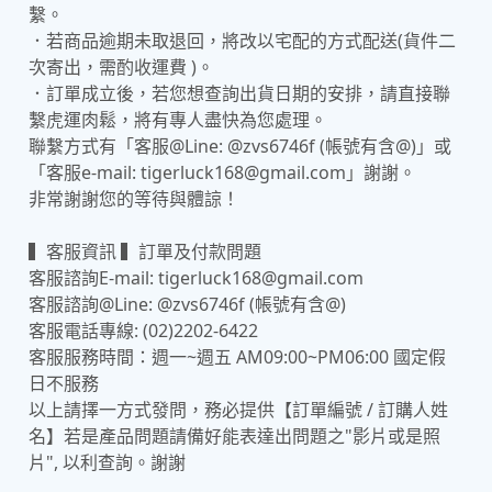
繫。
．若商品逾期未取退回，將改以宅配的方式配送(貨件二
次寄出，需酌收運費 )。
．訂單成立後，若您想查詢出貨日期的安排，請直接聯
繫虎運肉鬆，將有專人盡快為您處理。
聯繫方式有「客服@Line: @zvs6746f (帳號有含@)」或
「客服e-mail: tigerluck168@gmail.com」謝謝。
非常謝謝您的等待與體諒！
▍客服資訊 ▍訂單及付款問題
客服諮詢E-mail: tigerluck168@gmail.com
客服諮詢@Line: @zvs6746f (帳號有含@)
客服電話專線: (02)2202-6422
客服服務時間：週一~週五 AM09:00~PM06:00 國定假
日不服務
以上請擇一方式發問，務必提供【訂單編號 / 訂購人姓
名】若是產品問題請備好能表達出問題之"影片或是照
片", 以利查詢。謝謝