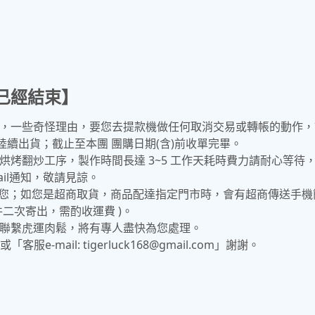
已經結束】
，一些奇怪理由，要您去提款機做任何取消交易或轉帳的動作，
)陸續出貨；截止至本團 團購日期(含)前收單完畢。
烤翻炒工序，製作時間長達 3~5 工作天耗時費力請耐心等待
il通知，敬請見諒。
箱給您；如您是超商取貨，商品配達指定門市時，會有超商傳送手
二次寄出，需酌收運費 )。
聯繫虎運肉鬆，將有專人盡快為您處理。
客服e-mail: tigerluck168@gmail.com」謝謝。