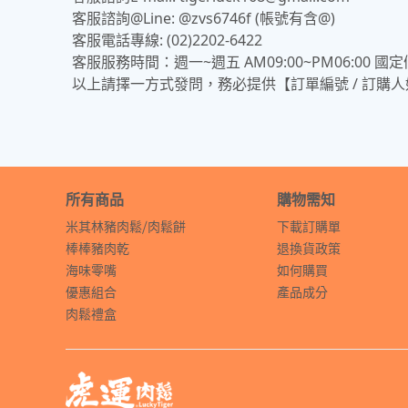
客服諮詢@Line: @zvs6746f (帳號有含@)
客服電話專線: (02)2202-6422
客服服務時間：週一~週五 AM09:00~PM06:00 
以上請擇一方式發問，務必提供【訂單編號 / 訂購
所有商品
購物需知
米其林豬肉鬆⧸肉鬆餅
下載訂購單
棒棒豬肉乾
退換貨政策
海味零嘴
如何購買
優惠組合
產品成分
肉鬆禮盒