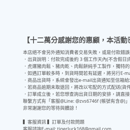
【十二萬分感謝您的惠顧，本活動
本店絕不會另外通知消費者交易失敗，或是付款錯誤
．出貨說明：付款完成後約 3 個工作天內(不含假日
．虎運豬肉鬆、豬肉乾、肉鬆餅純手工製作，獨特的烘
．如遇訂單較多時，到貨時間若有延遲，將另行E-ma
．商品出貨時，系統會發出e-mail出貨通知至信
．若商品逾期未取退回，將改以宅配的方式配送(貨件
．訂單成立後，若您想查詢出貨日期的安排，請直接
聯繫方式有「客服@Line: @zvs6746f (帳號有含@)」或「
非常謝謝您的等待與體諒！
▍客服資訊 ▍訂單及付款問題
客服諮詢E-mail: tigerluck168@gmail.com