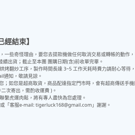
已經結束】
，一些奇怪理由，要您去提款機做任何取消交易或轉帳的動作，
)陸續出貨；截止至本團 團購日期(含)前收單完畢。
烤翻炒工序，製作時間長達 3~5 工作天耗時費力請耐心等待
il通知，敬請見諒。
箱給您；如您是超商取貨，商品配達指定門市時，會有超商傳送手
二次寄出，需酌收運費 )。
聯繫虎運肉鬆，將有專人盡快為您處理。
客服e-mail: tigerluck168@gmail.com」謝謝。