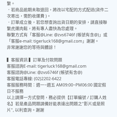
繫。
．若商品逾期未取退回，將改以宅配的方式配送(貨件二
次寄出，需酌收運費 )。
．訂單成立後，若您想查詢出貨日期的安排，請直接聯
繫虎運肉鬆，將有專人盡快為您處理。
聯繫方式有「客服@Line: @zvs6746f (帳號有含@)」或
「客服e-mail: tigerluck168@gmail.com」謝謝。
非常謝謝您的等待與體諒！
▍客服資訊 ▍訂單及付款問題
客服諮詢E-mail: tigerluck168@gmail.com
客服諮詢@Line: @zvs6746f (帳號有含@)
客服電話專線: (02)2202-6422
客服服務時間：週一~週五 AM09:00~PM06:00 國定假
日不服務
以上請擇一方式發問，務必提供【訂單編號 / 訂購人姓
名】若是產品問題請備好能表達出問題之"影片或是照
片", 以利查詢。謝謝