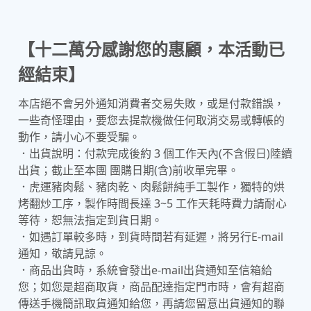
【十二萬分感謝您的惠顧，本活動已
經結束】
本店絕不會另外通知消費者交易失敗，或是付款錯誤，
一些奇怪理由，要您去提款機做任何取消交易或轉帳的
動作，請小心不要受騙。
．出貨說明：付款完成後約 3 個工作天內(不含假日)陸續
出貨；截止至本團 團購日期(含)前收單完畢。
．虎運豬肉鬆、豬肉乾、肉鬆餅純手工製作，獨特的烘
烤翻炒工序，製作時間長達 3~5 工作天耗時費力請耐心
等待，恕無法指定到貨日期。
．如遇訂單較多時，到貨時間若有延遲，將另行E-mail
通知，敬請見諒。
．商品出貨時，系統會發出e-mail出貨通知至信箱給
您；如您是超商取貨，商品配達指定門市時，會有超商
傳送手機簡訊取貨通知給您，再請您留意出貨通知的聯